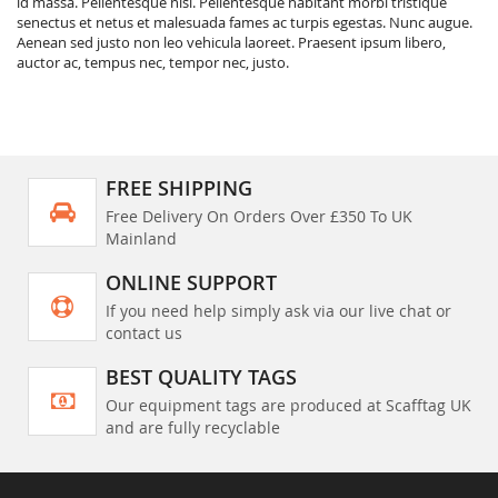
id massa. Pellentesque nisl. Pellentesque habitant morbi tristique
senectus et netus et malesuada fames ac turpis egestas. Nunc augue.
Aenean sed justo non leo vehicula laoreet. Praesent ipsum libero,
auctor ac, tempus nec, tempor nec, justo.
FREE SHIPPING
Free Delivery On Orders Over £350 To UK
Mainland
ONLINE SUPPORT
If you need help simply ask via our live chat or
contact us
BEST QUALITY TAGS
Our equipment tags are produced at Scafftag UK
and are fully recyclable