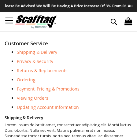
Sk
lease Be Advised We Will Be Having A Price Increase Of 3% From 01 August 
to
Co
Search
Customer Service
Shipping & Delivery
Privacy & Security
Returns & Replacements
Ordering
Payment, Pricing & Promotions
Viewing Orders
Updating Account Information
Shipping & Delivery
Lorem ipsum dolor sit amet, consectetuer adipiscing elit. Morbi luctus.
Duis lobortis. Nulla nec velit. Mauris pulvinar erat non massa.
Suspendisse tortor turpis, porta nec, tempus vitae, iaculis semper,